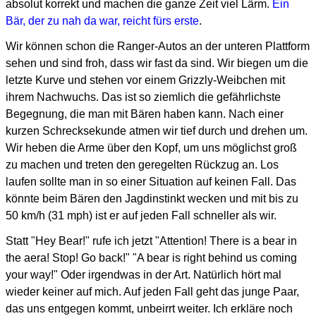
absolut korrekt und machen die ganze Zeit viel Lärm.
Ein
Bär, der zu nah da war, reicht fürs erste
.
Wir können schon die Ranger-Autos an der unteren Plattform
sehen und sind froh, dass wir fast da sind. Wir biegen um die
letzte Kurve und stehen vor einem Grizzly-Weibchen mit
ihrem Nachwuchs. Das ist so ziemlich die gefährlichste
Begegnung, die man mit Bären haben kann. Nach einer
kurzen Schrecksekunde atmen wir tief durch und drehen um.
Wir heben die Arme über den Kopf, um uns möglichst groß
zu machen und treten den geregelten Rückzug an. Los
laufen sollte man in so einer Situation auf keinen Fall. Das
könnte beim Bären den Jagdinstinkt wecken und mit bis zu
50 km/h (31 mph) ist er auf jeden Fall schneller als wir.
Statt "Hey Bear!" rufe ich jetzt "Attention! There is a bear in
the aera! Stop! Go back!" "A bear is right behind us coming
your way!" Oder irgendwas in der Art. Natürlich hört mal
wieder keiner auf mich. Auf jeden Fall geht das junge Paar,
das uns entgegen kommt, unbeirrt weiter. Ich erkläre noch